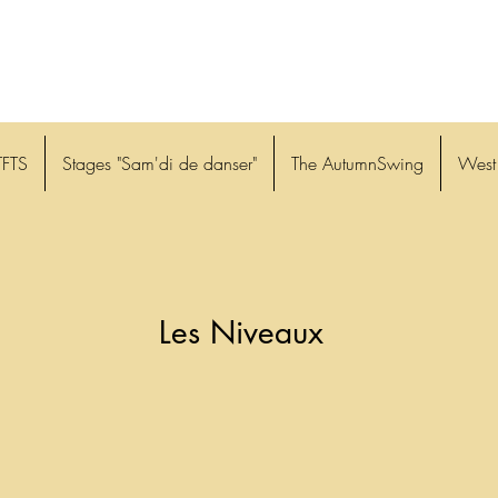
TFTS
Stages "Sam'di de danser"
The AutumnSwing
West
Les Niveaux