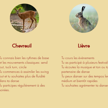
Chevreuil
Lièvre
Tu connais bien les rythmes de base
Tu cours les évènements
et les mouvements classiques: send
Tu as participé à plusieurs festival
out, tuck turn, circle
Tu écoutes la musique et ton ou t
Tu commences à assimiler les swing
partenaire de danse
out et tu souhaites plus de fluidité
Tu peux danser sur des tempos len
dans ta danse
médium et bientôt rapides
Tu participes régulièrement à des
Tu souhaites agrémenter ta danse
soirées.