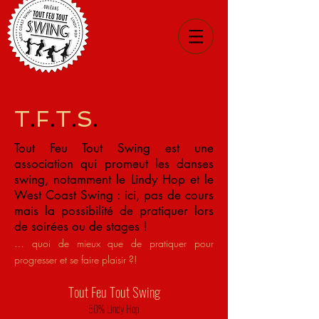
T
.
F
.
T
.
S
.
Tout Feu Tout Swing est une
association qui promeut les danses
swing, notamment le Lindy Hop et le
West C
oast Swing : ici, pas de cours
mais la possibilité de pratiquer lors
de soirées ou de st
ages !
… quoi de mieux que de
pratiquer
pour
progresser
et se faire plaisir ?!
Tout Feu Tout Swing
50% Lindy Hop