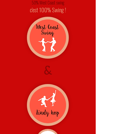
50% West Coast swing
c'est 100% Swing !
&